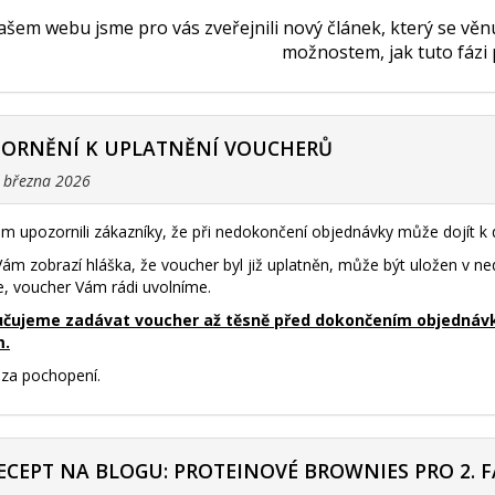
šem webu jsme pro vás zveřejnili nový článek, který se vě
možnostem, jak tuto fázi
ZORNĚNÍ K UPLATNĚNÍ VOUCHERŮ
. března 2026
m upozornili zákazníky, že při nedokončení objednávky může dojít 
ám zobrazí hláška, že voucher byl již uplatněn, může být uložen v 
e, voucher Vám rádi uvolníme.
čujeme zadávat voucher až těsně před dokončením objednávky 
m.
za pochopení.
ECEPT NA BLOGU: PROTEINOVÉ BROWNIES PRO 2. F