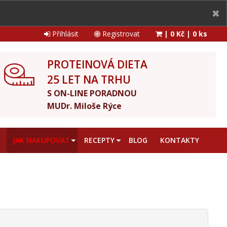
Přihlásit
Registrovat
|
0 Kč
|
0 ks
PROTEINOVÁ DIETA
25 LET NA TRHU
S ON-LINE PORADNOU
MUDr. Miloše Rýce
A
JAK NAKUPOVAT
RECEPTY
BLOG
KONTAKTY