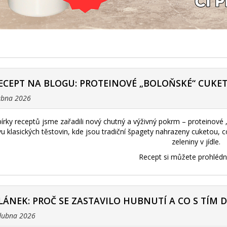
ECEPT NA BLOGU: PROTEINOVÉ „BOLOŇSKÉ“ CUKE
dubna 2026
bírky receptů jsme zařadili nový chutný a výživný pokrm – proteinové
ivu klasických těstovin, kde jsou tradiční špagety nahrazeny cuketou,
zeleniny v jídle.
Recept si můžete prohléd
LÁNEK: PROČ SE ZASTAVILO HUBNUTÍ A CO S TÍM 
 dubna 2026