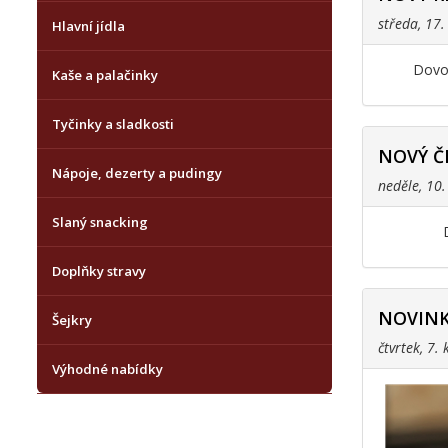
středa, 17
Hlavní jídla
Dovol
Kaše a palačinky
Tyčinky a sladkosti
NOVÝ Č
Nápoje, dezerty a pudingy
neděle, 10
Slaný snacking
Doplňky stravy
NOVINK
Šejkry
čtvrtek, 7.
Výhodné nabídky