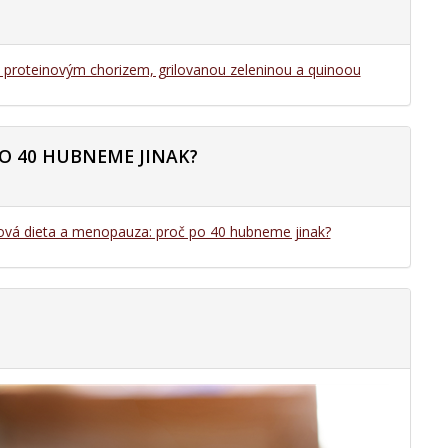
s proteinovým chorizem, grilovanou zeleninou a quinoou
O 40 HUBNEME JINAK?
ová dieta a menopauza: proč po 40 hubneme jinak?