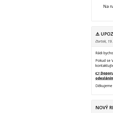
Na na
⚠️ UPO
čtvrtek, 19
Rádi bycho
Pokud se V
kontaktujt
👉 Doporu
odeslání
Děkujeme 
NOVÝ R