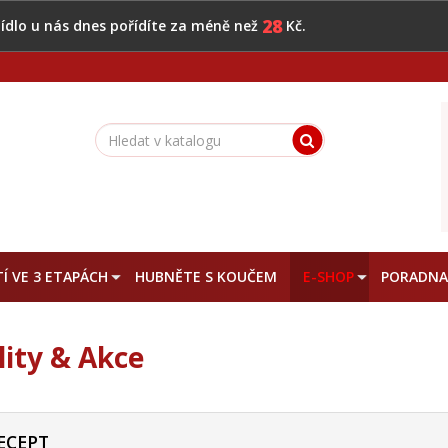
28
 jídlo u nás dnes pořídíte za méně než
Kč.
Í VE 3 ETAPÁCH
HUBNĚTE S KOUČEM
E-SHOP
PORADN
lity & Akce
ECEPT