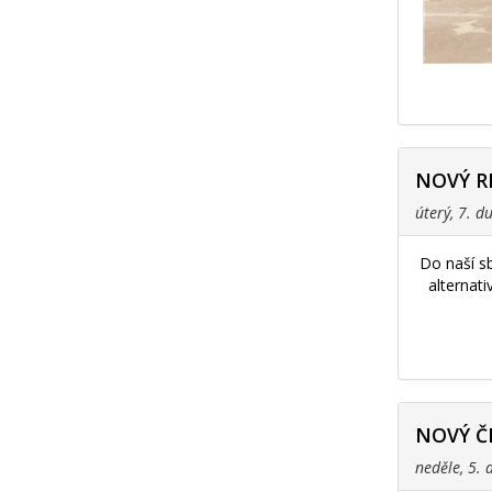
NOVÝ R
úterý, 7. 
Do naší s
alternat
NOVÝ Č
neděle, 5.