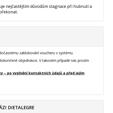
nuje nejčastějším důvodům stagnace při hubnutí a
 překonat.
k dočasnému zablokování voucheru v systému.
nedokončené objednávce. V takovém případě nás prosím
– po vyplnění kontaktních údajů a před jejím
ÁZI DIETALEGRE