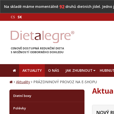
92
Na skladě máme momentálně
druhů dietních jídel. Jedno
CS
SK
CENOVĚ DOSTUPNÁ REDUKČNÍ DIETA
S MOŽNOSTÍ ODBORNÉHO DOHLEDU
AKTUALITY
O NÁS
JAK ZHUBNOUT
HUBNUT
Aktuality
PRÁZDNINOVÝ PROVOZ NA E-SHOPU
Aktua
Dietní boxy
Polévky
NOVÝ R