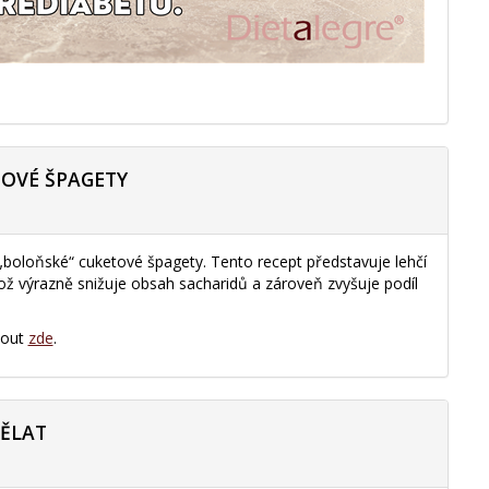
TOVÉ ŠPAGETY
 „boloňské“ cuketové špagety. Tento recept představuje lehčí
 což výrazně snižuje obsah sacharidů a zároveň zvyšuje podíl
nout
zde
.
DĚLAT