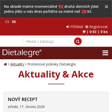
92
Na skladě máme momentálně
druhů dietních jídel.
28
Jedno jídlo u nás dnes pořídíte za méně než
Kč.
CS
SK
Přihlásit
Registrovat
|
0 Kč
|
0 ks
Aktuality
Proteinové polévky Dietalegre
Aktuality & Akce
NOVÝ RECEPT
středa, 17. června 2026