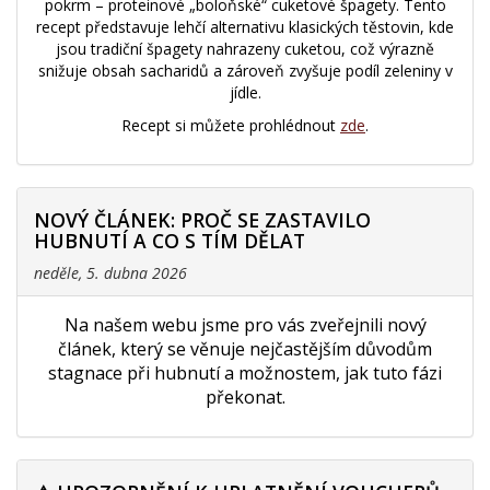
pokrm – proteinové „boloňské“ cuketové špagety. Tento
recept představuje lehčí alternativu klasických těstovin, kde
jsou tradiční špagety nahrazeny cuketou, což výrazně
snižuje obsah sacharidů a zároveň zvyšuje podíl zeleniny v
jídle.
Recept si můžete prohlédnout
zde
.
NOVÝ ČLÁNEK: PROČ SE ZASTAVILO
HUBNUTÍ A CO S TÍM DĚLAT
neděle, 5. dubna 2026
Na našem webu jsme pro vás zveřejnili nový
článek, který se věnuje nejčastějším důvodům
stagnace při hubnutí a možnostem, jak tuto fázi
překonat.