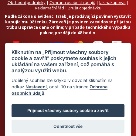
Obchodní podmínky
|
Ochrana osobních údajů
|
Jak nakupovat
|
Reklamační řád
|
Zrušit objednávku
Podle zákona o evidenci tržeb je prodávající povinen vystavit
kupujícímu účtenku. Zároveň je povinen zaevidovat přijatou
tržbu u správce daně online; v případě technického výpadku
pak nejpozději do 48 hodin.
Kliknutím na „Přijmout všechny soubory
cookie a zavřít“ poskytnete souhlas k jejich
ukládání na vašem zařízení, což pomáhá s
analýzou využití webu.
Chci odebírat newsletter
Udělený souhlas lze kdykoliv odvolat kliknutím na
odkaz
Nastavení
, odst. 10 na stránce
Ochrana
osobních údajů
.
Odesláním souhlasím se
zpracováním osobních údajů
© 2026 Dietalegre - bílkovinná dieta pro zdravé hubnutí
Přijmout všechny soubory cookie a zavřít
Odmítnout vše