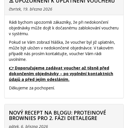
⚠️ UPOZORNĚNÍ K UPLATNĚNÍ VOUCHERŮ
čtvrtek, 19. března 2026
Rádi bychom upozornili zákazníky, že při nedokončení
objednávky může dojít k dočasnému zablokování voucheru
v systému.
Pokud se Vám zobrazí hláška, že voucher byl již uplatněn,
může být uložen v nedokončené objednávce. V takovém
případě nás prosím kontaktujte, voucher Vám rádi
uvolníme.
👉 Doporučujeme zadávat voucher až těsně před
dokončením objednávky – po vyplnění kontaktních
údajů a před jejím odesláním.
Děkujeme za pochopení.
NOVÝ RECEPT NA BLOGU: PROTEINOVÉ
BROWNIES PRO 2. FÁZI DIETALEGRE
pátek, 6. března 2026