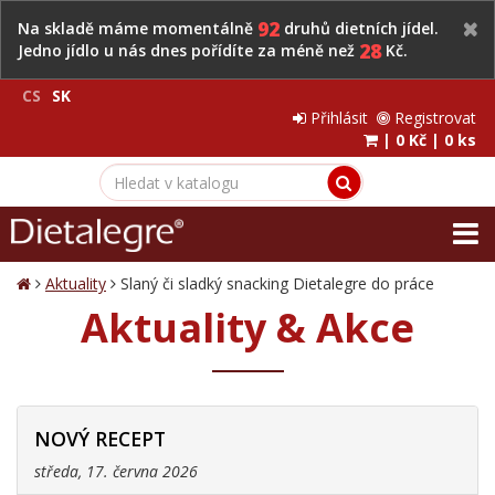
92
Na skladě máme momentálně
druhů dietních jídel.
28
Jedno jídlo u nás dnes pořídíte za méně než
Kč.
CS
SK
Přihlásit
Registrovat
|
0 Kč
|
0 ks
Aktuality
Slaný či sladký snacking Dietalegre do práce
Aktuality & Akce
NOVÝ RECEPT
středa, 17. června 2026