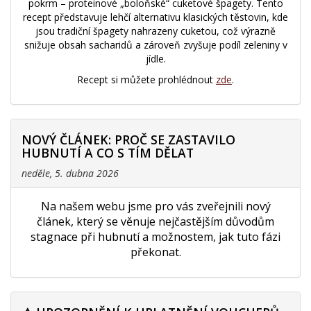
pokrm – proteinové „boloňské“ cuketové špagety. Tento
recept představuje lehčí alternativu klasických těstovin, kde
jsou tradiční špagety nahrazeny cuketou, což výrazně
snižuje obsah sacharidů a zároveň zvyšuje podíl zeleniny v
jídle.
Recept si můžete prohlédnout
zde
.
NOVÝ ČLÁNEK: PROČ SE ZASTAVILO
HUBNUTÍ A CO S TÍM DĚLAT
neděle, 5. dubna 2026
Na našem webu jsme pro vás zveřejnili nový
článek, který se věnuje nejčastějším důvodům
stagnace při hubnutí a možnostem, jak tuto fázi
překonat.