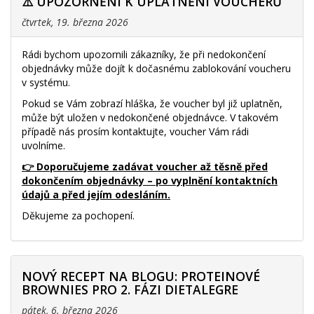
⚠️ UPOZORNĚNÍ K UPLATNĚNÍ VOUCHERŮ
čtvrtek, 19. března 2026
Rádi bychom upozornili zákazníky, že při nedokončení
objednávky může dojít k dočasnému zablokování voucheru
v systému.
Pokud se Vám zobrazí hláška, že voucher byl již uplatněn,
může být uložen v nedokončené objednávce. V takovém
případě nás prosím kontaktujte, voucher Vám rádi
uvolníme.
👉 Doporučujeme zadávat voucher až těsně před
dokončením objednávky – po vyplnění kontaktních
údajů a před jejím odesláním.
Děkujeme za pochopení.
NOVÝ RECEPT NA BLOGU: PROTEINOVÉ
BROWNIES PRO 2. FÁZI DIETALEGRE
pátek, 6. března 2026