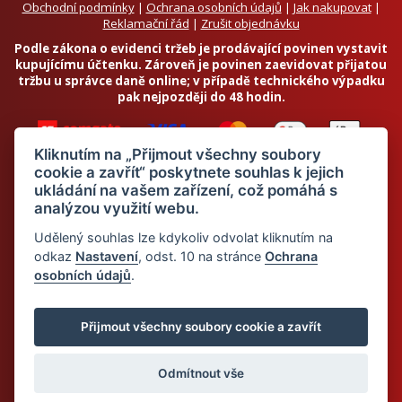
Obchodní podmínky
|
Ochrana osobních údajů
|
Jak nakupovat
|
Reklamační řád
|
Zrušit objednávku
Podle zákona o evidenci tržeb je prodávající povinen vystavit
kupujícímu účtenku. Zároveň je povinen zaevidovat přijatou
tržbu u správce daně online; v případě technického výpadku
pak nejpozději do 48 hodin.
Kliknutím na „Přijmout všechny soubory
cookie a zavřít“ poskytnete souhlas k jejich
ukládání na vašem zařízení, což pomáhá s
analýzou využití webu.
Chci odebírat newsletter
Udělený souhlas lze kdykoliv odvolat kliknutím na
odkaz
Nastavení
, odst. 10 na stránce
Ochrana
osobních údajů
.
Odesláním souhlasím se
zpracováním osobních údajů
© 2026 Dietalegre - bílkovinná dieta pro zdravé hubnutí
Přijmout všechny soubory cookie a zavřít
Odmítnout vše