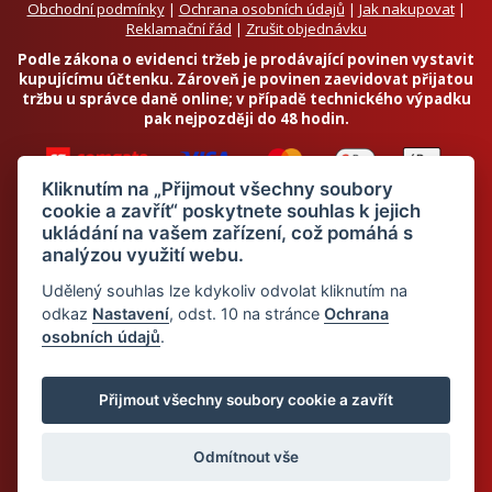
Obchodní podmínky
|
Ochrana osobních údajů
|
Jak nakupovat
|
Reklamační řád
|
Zrušit objednávku
Podle zákona o evidenci tržeb je prodávající povinen vystavit
kupujícímu účtenku. Zároveň je povinen zaevidovat přijatou
tržbu u správce daně online; v případě technického výpadku
pak nejpozději do 48 hodin.
Kliknutím na „Přijmout všechny soubory
cookie a zavřít“ poskytnete souhlas k jejich
ukládání na vašem zařízení, což pomáhá s
analýzou využití webu.
Chci odebírat newsletter
Udělený souhlas lze kdykoliv odvolat kliknutím na
odkaz
Nastavení
, odst. 10 na stránce
Ochrana
osobních údajů
.
Odesláním souhlasím se
zpracováním osobních údajů
© 2026 Dietalegre - bílkovinná dieta pro zdravé hubnutí
Přijmout všechny soubory cookie a zavřít
Odmítnout vše