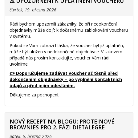
⚠️ UPOZORNĚNÍ K UPLATNĚNÍ VOUCHERŮ
čtvrtek, 19. března 2026
Rádi bychom upozornili zákazníky, že při nedokončení
objednávky může dojít k dočasnému zablokování voucheru
v systému.
Pokud se Vám zobrazí hláška, že voucher byl již uplatněn,
může být uložen v nedokončené objednávce. V takovém
případě nás prosím kontaktujte, voucher Vám rádi
uvolníme.
👉 Doporučujeme zadávat voucher až těsně před
dokončením objednávky – po vyplnění kontaktních
údajů a před jejím odesláním.
Děkujeme za pochopení.
NOVÝ RECEPT NA BLOGU: PROTEINOVÉ
BROWNIES PRO 2. FÁZI DIETALEGRE
pátek, 6. března 2026