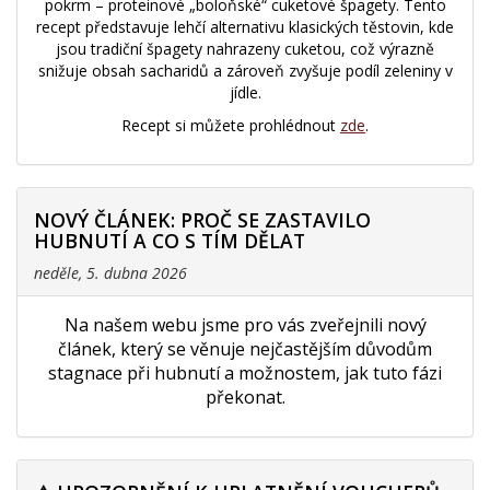
pokrm – proteinové „boloňské“ cuketové špagety. Tento
recept představuje lehčí alternativu klasických těstovin, kde
jsou tradiční špagety nahrazeny cuketou, což výrazně
snižuje obsah sacharidů a zároveň zvyšuje podíl zeleniny v
jídle.
Recept si můžete prohlédnout
zde
.
NOVÝ ČLÁNEK: PROČ SE ZASTAVILO
HUBNUTÍ A CO S TÍM DĚLAT
neděle, 5. dubna 2026
Na našem webu jsme pro vás zveřejnili nový
článek, který se věnuje nejčastějším důvodům
stagnace při hubnutí a možnostem, jak tuto fázi
překonat.