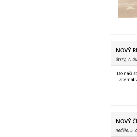
NOVÝ R
úterý, 7. 
Do naší s
alternat
NOVÝ Č
neděle, 5.