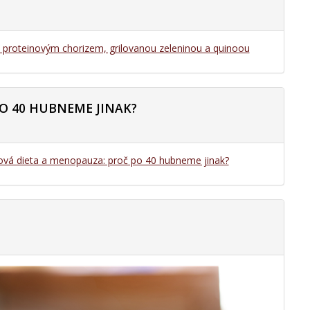
s proteinovým chorizem, grilovanou zeleninou a quinoou
O 40 HUBNEME JINAK?
ová dieta a menopauza: proč po 40 hubneme jinak?