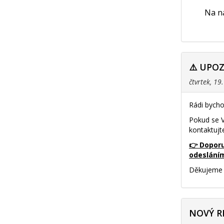
Na na
⚠️ UPO
čtvrtek, 19
Rádi bycho
Pokud se V
kontaktujt
👉 Doporu
odeslání
Děkujeme 
NOVÝ R