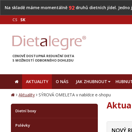
92
Na skladě máme momentálně
druhů dietních jídel. Jedno
CS
SK
CENOVĚ DOSTUPNÁ REDUKČNÍ DIETA
S MOŽNOSTÍ ODBORNÉHO DOHLEDU
AKTUALITY
O NÁS
JAK ZHUBNOUT
HUBNUT
Aktuality
SÝROVÁ OMELETA v nabídce e-shopu
Aktua
Dietní boxy
Polévky
NOVÝ R