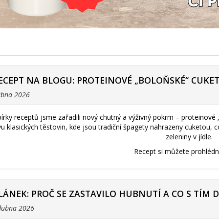
ECEPT NA BLOGU: PROTEINOVÉ „BOLOŇSKÉ“ CUKE
dubna 2026
bírky receptů jsme zařadili nový chutný a výživný pokrm – proteinové
ivu klasických těstovin, kde jsou tradiční špagety nahrazeny cuketou,
zeleniny v jídle.
Recept si můžete prohléd
LÁNEK: PROČ SE ZASTAVILO HUBNUTÍ A CO S TÍM 
 dubna 2026