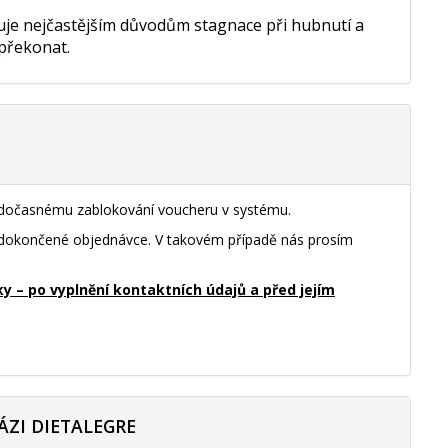
nuje nejčastějším důvodům stagnace při hubnutí a
 překonat.
k dočasnému zablokování voucheru v systému.
nedokončené objednávce. V takovém případě nás prosím
– po vyplnění kontaktních údajů a před jejím
ÁZI DIETALEGRE