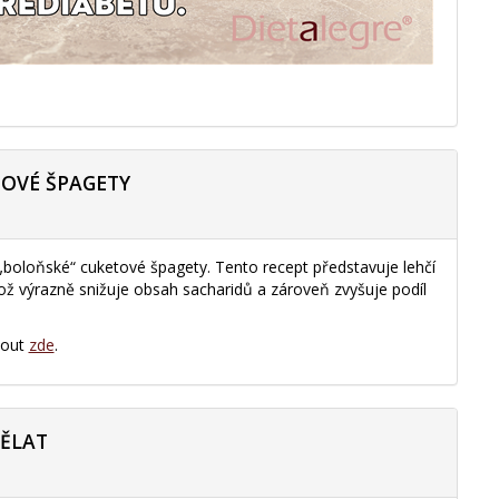
TOVÉ ŠPAGETY
 „boloňské“ cuketové špagety. Tento recept představuje lehčí
 což výrazně snižuje obsah sacharidů a zároveň zvyšuje podíl
nout
zde
.
DĚLAT