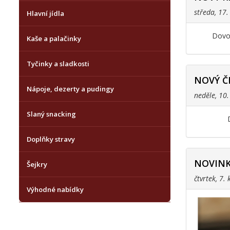
středa, 17
Hlavní jídla
Dovol
Kaše a palačinky
Tyčinky a sladkosti
NOVÝ Č
Nápoje, dezerty a pudingy
neděle, 10
Slaný snacking
Doplňky stravy
NOVINK
Šejkry
čtvrtek, 7.
Výhodné nabídky