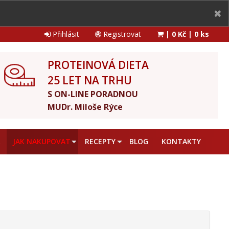
Přihlásit
Registrovat
|
0 Kč
|
0 ks
PROTEINOVÁ DIETA
25 LET NA TRHU
S ON-LINE PORADNOU
MUDr. Miloše Rýce
A
JAK NAKUPOVAT
RECEPTY
BLOG
KONTAKTY