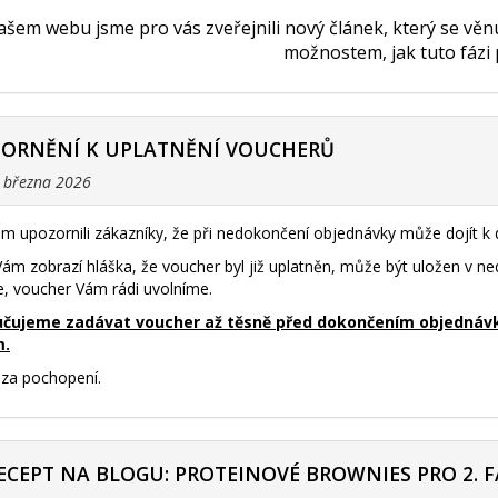
šem webu jsme pro vás zveřejnili nový článek, který se vě
možnostem, jak tuto fázi
ZORNĚNÍ K UPLATNĚNÍ VOUCHERŮ
. března 2026
m upozornili zákazníky, že při nedokončení objednávky může dojít 
ám zobrazí hláška, že voucher byl již uplatněn, může být uložen v 
e, voucher Vám rádi uvolníme.
čujeme zadávat voucher až těsně před dokončením objednávky 
m.
za pochopení.
ECEPT NA BLOGU: PROTEINOVÉ BROWNIES PRO 2. F