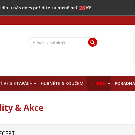
28
 jídlo u nás dnes pořídíte za méně než
Kč.
Í VE 3 ETAPÁCH
HUBNĚTE S KOUČEM
E-SHOP
PORADN
lity & Akce
ECEPT