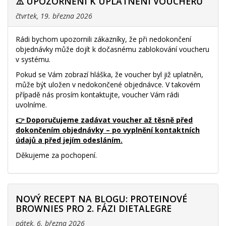
⚠️ UPOZORNĚNÍ K UPLATNĚNÍ VOUCHERŮ
čtvrtek, 19. března 2026
Rádi bychom upozornili zákazníky, že při nedokončení
objednávky může dojít k dočasnému zablokování voucheru
v systému.
Pokud se Vám zobrazí hláška, že voucher byl již uplatněn,
může být uložen v nedokončené objednávce. V takovém
případě nás prosím kontaktujte, voucher Vám rádi
uvolníme.
👉 Doporučujeme zadávat voucher až těsně před
dokončením objednávky – po vyplnění kontaktních
údajů a před jejím odesláním.
Děkujeme za pochopení.
NOVÝ RECEPT NA BLOGU: PROTEINOVÉ
BROWNIES PRO 2. FÁZI DIETALEGRE
pátek, 6. března 2026