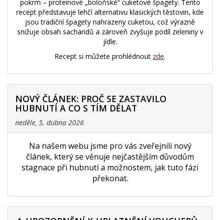
pokrm – proteinové „boloňské“ cuketové špagety. Tento
recept představuje lehčí alternativu klasických těstovin, kde
jsou tradiční špagety nahrazeny cuketou, což výrazně
snižuje obsah sacharidů a zároveň zvyšuje podíl zeleniny v
jídle.
Recept si můžete prohlédnout
zde
.
NOVÝ ČLÁNEK: PROČ SE ZASTAVILO
HUBNUTÍ A CO S TÍM DĚLAT
neděle, 5. dubna 2026
Na našem webu jsme pro vás zveřejnili nový
článek, který se věnuje nejčastějším důvodům
stagnace při hubnutí a možnostem, jak tuto fázi
překonat.