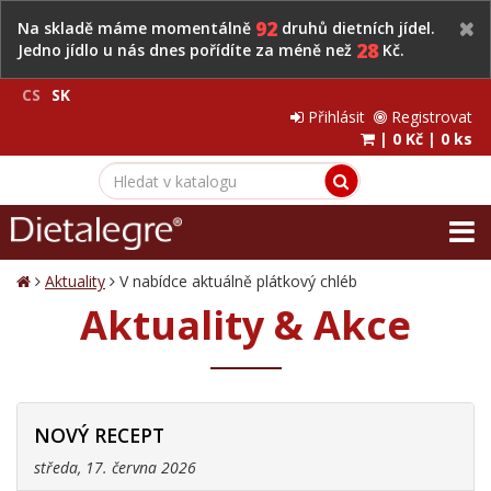
92
Na skladě máme momentálně
druhů dietních jídel.
28
Jedno jídlo u nás dnes pořídíte za méně než
Kč.
CS
SK
Přihlásit
Registrovat
|
0 Kč
|
0 ks
Aktuality
V nabídce aktuálně plátkový chléb
Aktuality & Akce
NOVÝ RECEPT
středa, 17. června 2026