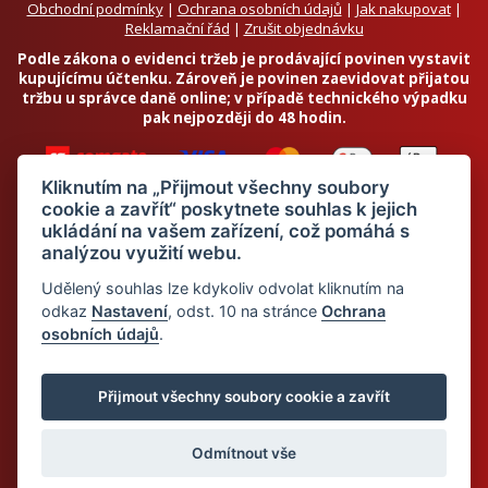
Obchodní podmínky
|
Ochrana osobních údajů
|
Jak nakupovat
|
Reklamační řád
|
Zrušit objednávku
Podle zákona o evidenci tržeb je prodávající povinen vystavit
kupujícímu účtenku. Zároveň je povinen zaevidovat přijatou
tržbu u správce daně online; v případě technického výpadku
pak nejpozději do 48 hodin.
Kliknutím na „Přijmout všechny soubory
cookie a zavřít“ poskytnete souhlas k jejich
ukládání na vašem zařízení, což pomáhá s
analýzou využití webu.
Chci odebírat newsletter
Udělený souhlas lze kdykoliv odvolat kliknutím na
odkaz
Nastavení
, odst. 10 na stránce
Ochrana
osobních údajů
.
Odesláním souhlasím se
zpracováním osobních údajů
© 2026 Dietalegre - bílkovinná dieta pro zdravé hubnutí
Přijmout všechny soubory cookie a zavřít
Odmítnout vše