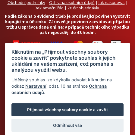
Obchodní podmínky
|
Ochrana osobních údajů
|
Jak nakupovat
|
Reklamační řád
|
Zrušit objednávku
Podle zákona o evidenci tržeb je prodávající povinen vystavit
kupujícímu účtenku. Zároveň je povinen zaevidovat přijatou
tržbu u správce daně online; v případě technického výpadku
pak nejpozději do 48 hodin.
Kliknutím na „Přijmout všechny soubory
cookie a zavřít“ poskytnete souhlas k jejich
ukládání na vašem zařízení, což pomáhá s
analýzou využití webu.
Chci odebírat newsletter
Udělený souhlas lze kdykoliv odvolat kliknutím na
odkaz
Nastavení
, odst. 10 na stránce
Ochrana
osobních údajů
.
Odesláním souhlasím se
zpracováním osobních údajů
© 2026 Dietalegre - bílkovinná dieta pro zdravé hubnutí
Přijmout všechny soubory cookie a zavřít
Odmítnout vše