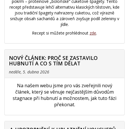
pokrm – proteinové „boloňské“ cuketové špagety. Tento
recept představuje lehčí alternativu klasických těstovin, kde
jsou tradiční špagety nahrazeny cuketou, což výrazně
snižuje obsah sacharidů a zároveň zvyšuje podíl zeleniny v
jídle.
Recept si můžete prohlédnout
zde
.
NOVÝ ČLÁNEK: PROČ SE ZASTAVILO
HUBNUTÍ A CO S TÍM DĚLAT
neděle, 5. dubna 2026
Na našem webu jsme pro vás zveřejnili nový
článek, který se věnuje nejčastějším důvodům
stagnace při hubnutí a možnostem, jak tuto fázi
překonat.