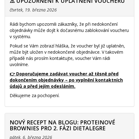
⚠️ UPOZORNĚNÍ K UPLATNĚNÍ VOUCHERŮ
čtvrtek, 19. března 2026
Rádi bychom upozornili zákazníky, že při nedokončení
objednávky může dojít k dočasnému zablokování voucheru
v systému.
Pokud se Vám zobrazí hláška, že voucher byl již uplatněn,
může být uložen v nedokončené objednávce. V takovém
případě nás prosím kontaktujte, voucher Vám rádi
uvolníme.
👉 Doporučujeme zadávat voucher až těsně před
dokončením objednávky – po vyplnění kontaktních
údajů a před jejím odesláním.
Děkujeme za pochopení.
NOVÝ RECEPT NA BLOGU: PROTEINOVÉ
BROWNIES PRO 2. FÁZI DIETALEGRE
pátek, 6. března 2026