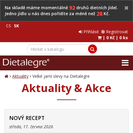
92
Na skladě máme momentálně
druhů dietních jídel.
28
Jedno jídlo u nás dnes pořídíte za méně než
Kč.
CS
SK
Přihlásit
Registrovat
|
0 Kč
|
0 ks
Aktuality
Velké jarní slevy na Dietalegre
Aktuality & Akce
NOVÝ RECEPT
středa, 17. června 2026